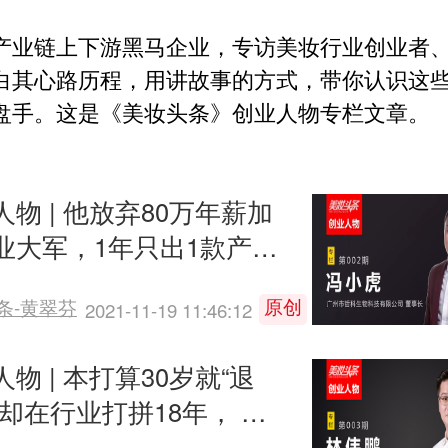
产业链上下游黑马企业，专访美妆行业创业者
白其心路历程，用讲故事的方式，带你认识这
盘手。这是《美妆头条》创业人物专栏文章。
人物 | 他放弃80万年薪加
业大军，1年只出1款产
终打爆去黑头品类
原创
条-黄翠芬
2021-11-19 11:46:12
物 | 本打算30岁就“退
，却在行业打拼18年， 这
0后总能发现别人看不到的