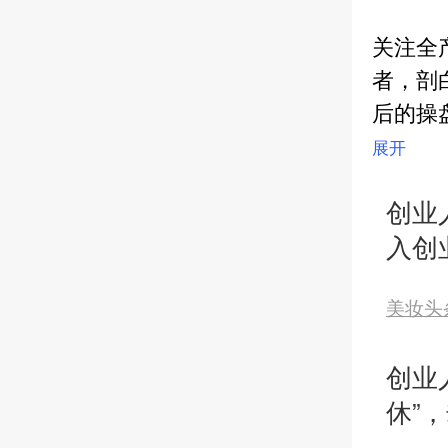
关注全
者，剖
后的操
展开
创业
入创
品，
美妆头
创业人
休”
个8