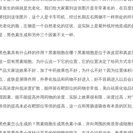
常发生的病就是光老化。我们给大家看到这张图片是非常著名的，在百度
屏找到这张图片，这个人是卡车司机，经过长期左右两侧不一样所处的环
光老化的脸，左侧是一个自然老化的症状。这实际上是紫外线对他造成的
是，黑色素生成和另外三个因素不太一样。
黑色素具有什么样的作用？黑素细胞在哪？黑素细胞是位于表皮层和真皮
这一层有黑素细胞。为什么说一下它的位置，它的位置决定了给药方式非
产品大家说效果不好，加了中药效果也不好，为什么不好？因为位置体积
点，皮肤是屏障作用，外界化妆品和药物不好进入，好不容易进入以后会
从高浓度向低浓度扩散，能停留在靶部位的药物非常低，美白祛斑化妆品
观因素。能不能提高外用药物的浓度，实际上效果很有限，浓度过高，对
等倍的提高未必在靶部位等倍的提高，这一点和胃肠道吸收有本质的区别
黑色素怎么生成的？黑素细胞生成黑色素小体，并向周围的角质形成细胞
具有将黑色素小体转运至其他的细胞的能力，在这个过程当中，角质形成