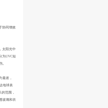
于协同增效
，太阳光中
分为UVC短
伤。
力最差，
达地球表
长的范围，
透玻璃和衣