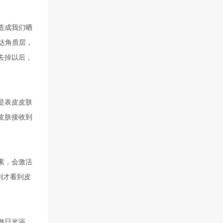
造成我们晒
达角质层，
去掉以后，
是表皮皮肤
皮肤接收到
素，会激活
刚才看到皮
做日光浴，