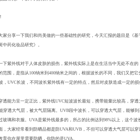
！
大家分享一下我们和尚美做的一些基础性的研究，今天汇报的题目是《基
斑中药化妆品研究》。
一下紫外线对于人体皮肤的损伤，紫外线实际上是在生活当中无处不在的
的范围，是指从100纳米到400纳米之间的，根据波长的不同，我们又把它
中波，UVC长波，不同波长紫外线有一定的特点，然后对皮肤造成一定的损
穿透能力呈一定正比，紫外线UVC短波波长最短，携带能量比较高，穿透
不能穿透大气层，被大气层隔离。UVB段中波长，可以穿透大气层，能够到
过玻璃和衣服。UVA是紫外线最多的，所占的比例达到98%以上，这个波
面，大家经常看到防晒品都是防UVA和UVB，不但可以穿透大气层可以穿
教育你在屋里需要防晒，你防的是UVA。