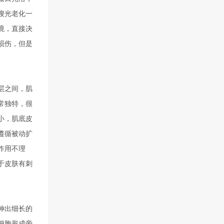
搜光老化一
境，直接决
损伤，但是
层之间，肌
常独特，很
小，肌底皮
遵循被动扩
作用不理
于皮肤有刺
。
伸出细长的
细胞形成旁