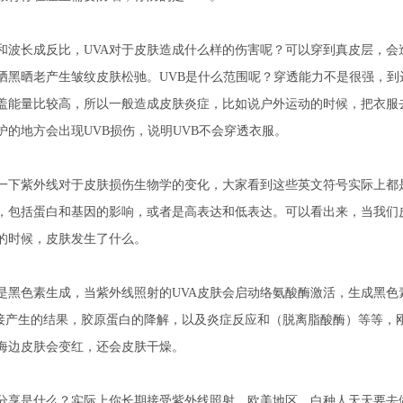
和波长成反比，UVA对于皮肤造成什么样的伤害呢？可以穿到真皮层，会
晒黑晒老产生皱纹皮肤松驰。UVB是什么范围呢？穿透能力不是很强，到
盖能量比较高，所以一般造成皮肤炎症，比如说户外运动的时候，把衣服
护的地方会出现UVB损伤，说明UVB不会穿透衣服。
一下紫外线对于皮肤损伤生物学的变化，大家看到这些英文符号实际上都
，包括蛋白和基因的影响，或者是高表达和低表达。可以看出来，当我们
的时候，皮肤发生了什么。
是黑色素生成，当紫外线照射的UVA皮肤会启动络氨酸酶激活，生成黑色
直接产生的结果，胶原蛋白的降解，以及炎症反应和（脱离脂酸酶）等等，
海边皮肤会变红，还会皮肤干燥。
分享是什么？实际上你长期接受紫外线照射，欧美地区，白种人天天要去