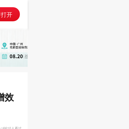
即打开
增效
6610人看过