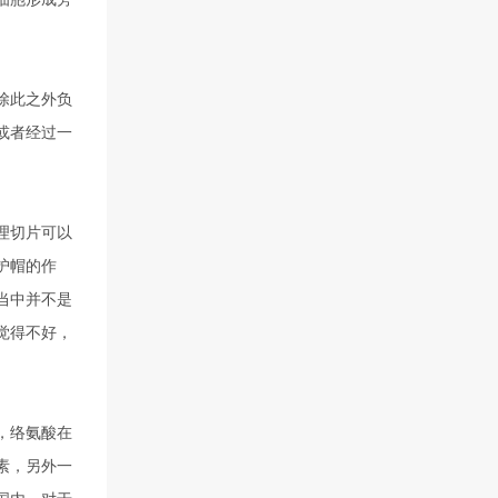
除此之外负
或者经过一
理切片可以
护帽的作
当中并不是
觉得不好，
，络氨酸在
素，另外一