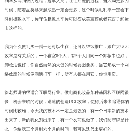
利率从高到低的过程，越早入局，在往后走的过程，当入局更多的
时候，随着品类越来越成熟一定会更多，这个时候毛利率一定会下
降到极致水平，你守住极致水平你可以变成美宝莲或者花西子卸妆
巾这样的。
我为什么做到买一赠一还可以生存，还可以继续推广，跟广大UGC
效率是有关系的，一个寝室8个人，有5个人用同一个卸妆巾也好，
卸妆油也好，你自然而然的大促的时候要囤要买，当它形成一个网
络效应的时候像滴滴打车一样，所有人都在用它，你也用它。
徐老师讲的很适合互联网行业。做电商化妆品某种基因和互联网很
像，机会来临的时候，迅速的创造UGC效率，使得后来者追逐你的
时候比较难，今天我的技术不一定是最强的，有一个日本新的技术
出来了，新的乳化剂出来了，有一个友商也做了，我们防守牌是什
么，你给我三个月到六个月的时间，我可以迭代出更好的。