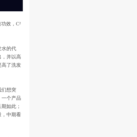
功效，C²
发水的代
出，并以高
提高了洗发
我们想突
。一个产品
长期如此；
量，中期看