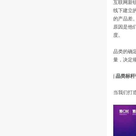
互联网新
线下建立
的产品差
原因是他
度。
品类的确
量，决定
| 品类标
当我们打