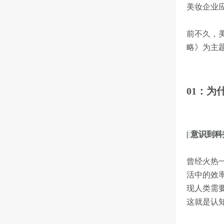
美妆企业
前不久，
略》为主
01：为
| 意识到
曾经火热一
活中的效
现人类需
这就是认