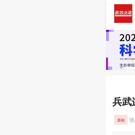
兵武
张
原创