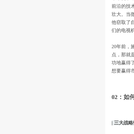
前沿的技
壮大。当微
他窃取了
们的电视
20年前
点，那就
功地赢得
想要赢得
02：如
| 三大战