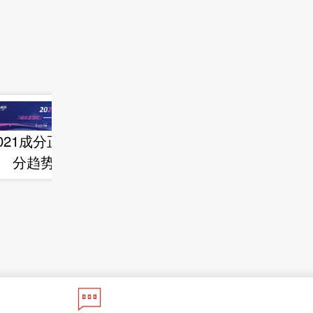
021成分正当红-成
2021化妆品热门成
分趋势报告
分白皮书