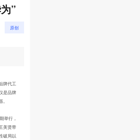
贴牌代工
仅是品牌
器。
如期举行，
王美贤带
性破局以