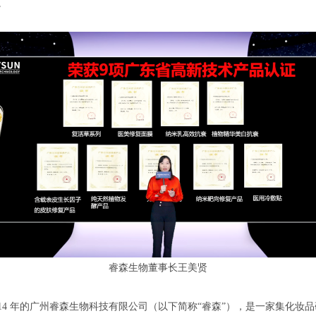
睿森生物董事长王美贤
014 年的广州睿森生物科技有限公司（以下简称“睿森”），是一家集化妆
打造为一体的全产业链型国家高新技术企业。一直以来，睿森坚持自主核
术服务（OEM/ODM）并驾齐驱。迄今为止，睿森已服务400多个品牌方
个国家和地区。