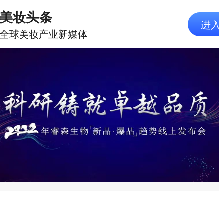
研为魂，睿森欲做化妆品界的“华
-姚立凡
2022-03-17 10:47:30