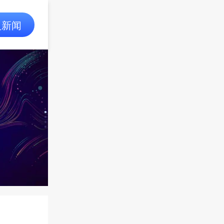
为”
原创