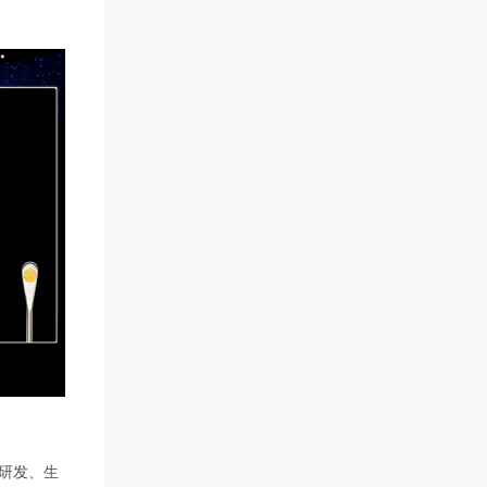
品研发、生
心品牌与
，产品销往