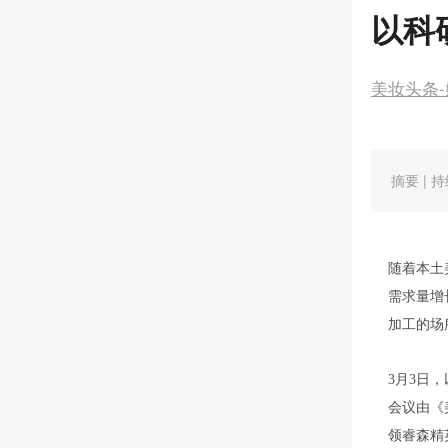
摘要 |
随着本土
需求量增
加工的场
3月3日
会议由《
领睿森精
及新品·