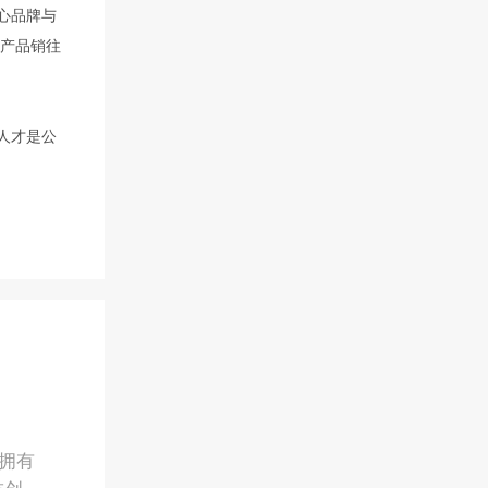
人才是公
拥有
技创新
司已获
东·广州