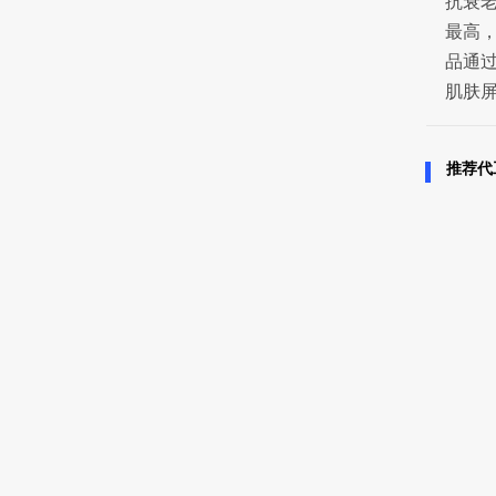
抗衰
最高，
品通
肌肤
推荐代