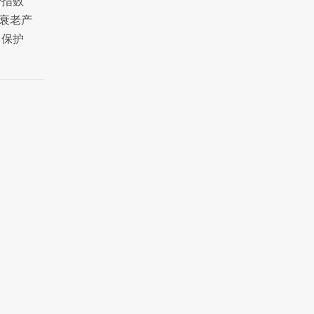
费指数
抗衰老产
，保护